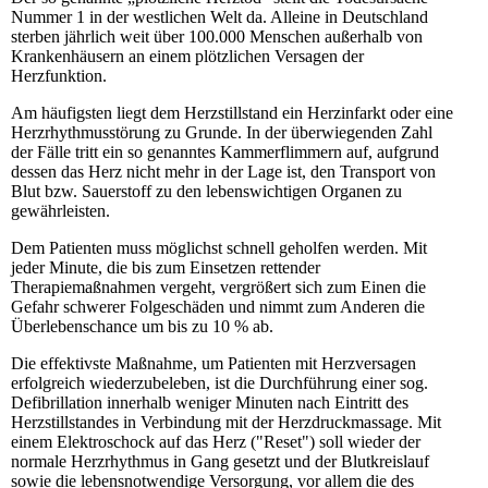
Nummer 1 in der westlichen Welt da. Alleine in Deutschland
sterben jährlich weit über 100.000 Menschen außerhalb von
Krankenhäusern an einem plötzlichen Versagen der
Herzfunktion.
Am häufigsten liegt dem Herzstillstand ein Herzinfarkt oder eine
Herzrhythmusstörung zu Grunde. In der überwiegenden Zahl
der Fälle tritt ein so genanntes Kammerflimmern auf, aufgrund
dessen das Herz nicht mehr in der Lage ist, den Transport von
Blut bzw. Sauerstoff zu den lebenswichtigen Organen zu
gewährleisten.
Dem Patienten muss möglichst schnell geholfen werden. Mit
jeder Minute, die bis zum Einsetzen rettender
Therapiemaßnahmen vergeht, vergrößert sich zum Einen die
Gefahr schwerer Folgeschäden und nimmt zum Anderen die
Überlebenschance um bis zu 10 % ab.
Die effektivste Maßnahme, um Patienten mit Herzversagen
erfolgreich wiederzubeleben, ist die Durchführung einer sog.
Defibrillation innerhalb weniger Minuten nach Eintritt des
Herzstillstandes in Verbindung mit der Herzdruckmassage. Mit
einem Elektroschock auf das Herz ("Reset") soll wieder der
normale Herzrhythmus in Gang gesetzt und der Blutkreislauf
sowie die lebensnotwendige Versorgung, vor allem die des